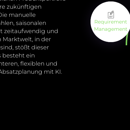
re zukünftigen
Die manuelle
Requirement
len, saisonalen
Management
t zeitaufwendig und
n Marktwelt, in der
ind, stößt dieser
s besteht ein
teren, flexiblen und
Absatzplanung mit KI.