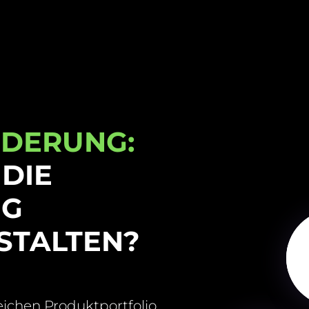
RDERUNG:
 DIE
NG
ESTALTEN?
chen Produktportfolio