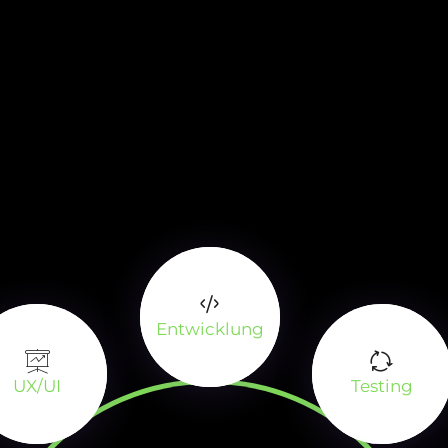
Entwicklung
UX/UI
Testing