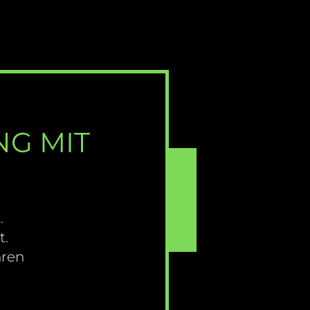
NG MIT
.
t.
hren